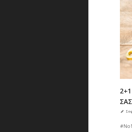
2+1
ΣΑΣ
Σοφ
#Νο1