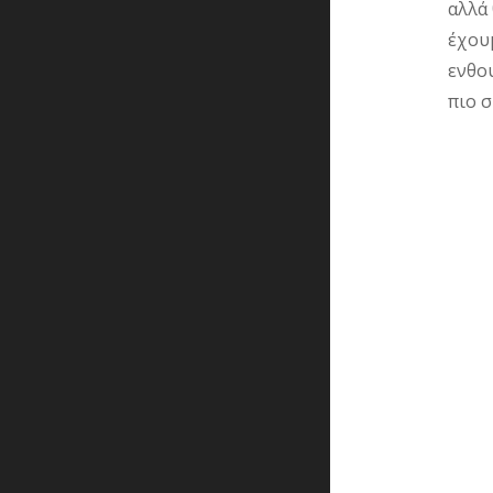
αλλά 
έχουμ
ενθου
πιο σ