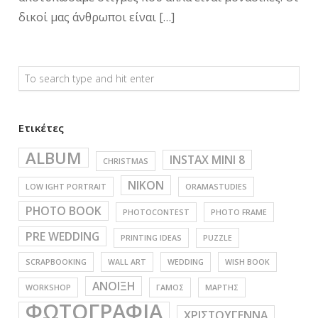
δικοί μας άνθρωποι είναι […]
Ετικέτες
ALBUM
INSTAX MINI 8
CHRISTMAS
NIKON
LOW IGHT PORTRAIT
ORAMASTUDIES
PHOTO BOOK
PHOTOCONTEST
PHOTO FRAME
PRE WEDDING
PRINTING IDEAS
PUZZLE
SCRAPBOOKING
WALL ART
WEDDING
WISH BOOK
ΑΝΟΙΞΗ
WORKSHOP
ΓΑΜΟΣ
ΜΑΡΤΗΣ
ΦΩΤΟΓΡΑΦΙΑ
ΧΡΙΣΤΟΥΓΕΝΝΑ