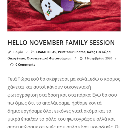
HELLO NOVEMBER FAMILY SESSION
Σοφία
/
FRAME IDEAS
,
Print Your Photos
,
Ιδέες Για Δώρα
,
Οικογένεια
,
Οικογενειακή Φωτογράφιση
/
1 Νοεμβρίου 2020
/
0 Comments
Γειά!Τώρα εσύ θα σκέφτεσαι μα καλά…εδώ ο κόσμος
χάνεται και αυτοί κάνουν οικογενιακή
φωτογράφιση στα δάση και στα πάρκα; Εγώ θα σου
πω όμως ότι το απολάυσαμε, ήρθαμε κοντά,
δημιουργήσαμε όλοι εικόνες γιατί ακόμα και τα
μικρά έπαιξαν το ρόλο του φωτογράφου αλλά και
αποτυπώσαμε στιγμές που απλά είναι μοναδικές. Οι