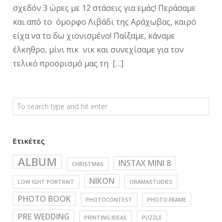
σχεδόν 3 ώρες με 12 στάσεις για εμάς! Περάσαμε
και από το όμορφο Λιβάδι της Αράχωβας, καιρό
είχα να το δω χιονισμένο! Παίξαμε, κάναμε
έλκηθρο, μίνι πικ νικ και συνεχίσαμε για τον
τελικό προορισμό μας τη […]
Ετικέτες
ALBUM
INSTAX MINI 8
CHRISTMAS
NIKON
LOW IGHT PORTRAIT
ORAMASTUDIES
PHOTO BOOK
PHOTOCONTEST
PHOTO FRAME
PRE WEDDING
PRINTING IDEAS
PUZZLE