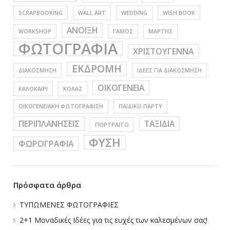
SCRAPBOOKING
WALL ART
WEDDING
WISH BOOK
ΑΝΟΙΞΗ
WORKSHOP
ΓΑΜΟΣ
ΜΑΡΤΗΣ
ΦΩΤΟΓΡΑΦΙΑ
ΧΡΙΣΤΟΥΓΕΝΝΑ
ΕΚΔΡΟΜΗ
ΔΙΑΚΟΣΜΗΣΗ
ΙΔΕΕΣ ΓΙΑ ΔΙΑΚΟΣΜΗΣΗ
ΟΙΚΟΓΕΝΕΙΑ
ΚΑΛΟΚΑΙΡΙ
ΚΟΛΑΖ
ΟΙΚΟΓΕΝΕΙΑΚΗ ΦΩΤΟΓΡΑΦΙΣΗ
ΠΑΙΔΙΚΟ ΠΑΡΤΥ
ΠΕΡΙΠΛΑΝΗΣΕΙΣ
ΤΑΞΙΔΙΑ
ΠΟΡΤΡΑΙΤΟ
ΦΥΣΗ
ΦΩΡΟΓΡΑΦΙΑ
Πρόσφατα άρθρα
ΤΥΠΩΜΕΝΕΣ ΦΩΤΟΓΡΑΦΙΕΣ
2+1 Μοναδικές Ιδέες για τις ευχές των καλεσμένων σας!