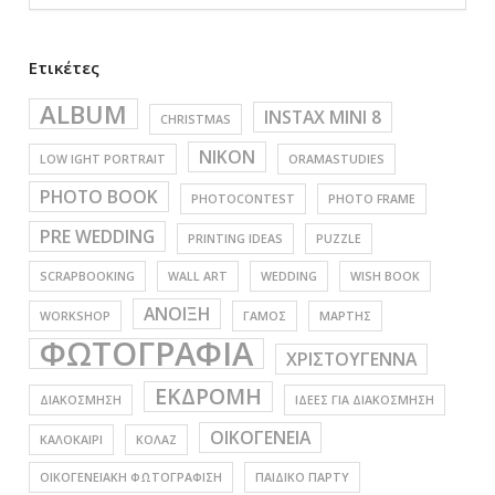
Ετικέτες
ALBUM
INSTAX MINI 8
CHRISTMAS
NIKON
LOW IGHT PORTRAIT
ORAMASTUDIES
PHOTO BOOK
PHOTOCONTEST
PHOTO FRAME
PRE WEDDING
PRINTING IDEAS
PUZZLE
SCRAPBOOKING
WALL ART
WEDDING
WISH BOOK
ΑΝΟΙΞΗ
WORKSHOP
ΓΑΜΟΣ
ΜΑΡΤΗΣ
ΦΩΤΟΓΡΑΦΙΑ
ΧΡΙΣΤΟΥΓΕΝΝΑ
ΕΚΔΡΟΜΗ
ΔΙΑΚΟΣΜΗΣΗ
ΙΔΕΕΣ ΓΙΑ ΔΙΑΚΟΣΜΗΣΗ
ΟΙΚΟΓΕΝΕΙΑ
ΚΑΛΟΚΑΙΡΙ
ΚΟΛΑΖ
ΟΙΚΟΓΕΝΕΙΑΚΗ ΦΩΤΟΓΡΑΦΙΣΗ
ΠΑΙΔΙΚΟ ΠΑΡΤΥ