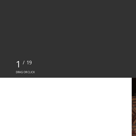
1
/
19
DRAG OR CLICK